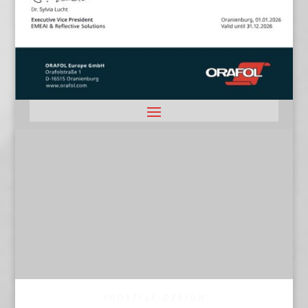
. . : : P R O S T Y L E - D E S I G N : : . .